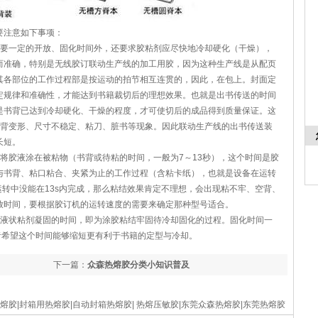
注意如下事项：
一定的开放、固化时间外，还要求胶粘剂应尽快地冷却硬化（干燥），
而准确，特别是无线胶订联动生产线的加工用胶，因为这种生产线是从配页
其各部位的工作过程部是按运动的拍节相互连贯的，因此，在包上。封面定
定规律和准确性，才能达到书籍裁切后的理想效果。也就是出书传送的时间
是书背已达到冷却硬化、干燥的程度，才可使切后的成品得到质量保证。这
书背变形、尺寸不稳定、粘刀、脏书等现象。因此联动生产线的出书传送装
长短。
胶液涂在被粘物（书背或待粘的时间，一般为7～13秒），这个时间是胶
与书背、粘口粘合、夹紧为止的工作过程（含粘卡纸），也就是设备在运转
运转中没能在13s内完成，那么粘结效果肯定不理想，会出现粘不牢、空背、
放时间，要根据胶订机的运转速度的需要来确定那种型号适合。
状粘剂凝固的时间，即为涂胶粘结牢固待冷却固化的过程。固化时间一
者希望这个时间能够缩短更有利于书籍的定型与冷却。
下一篇：
众森热熔胶分类小知识普及
热熔胶|封箱用热熔胶|自动封箱热熔胶| 热熔压敏胶|东莞众森热熔胶|东莞热熔胶