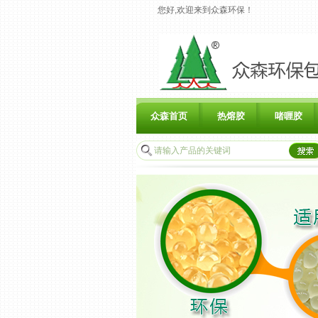
您好,欢迎来到众森环保！
众森首页
热熔胶
啫喱胶
联系众森