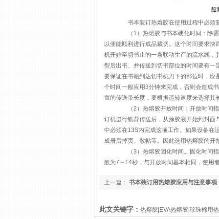
书本装订热熔胶在使用过程中必须要
（1）热熔胶与书本硬化时间：除需要
以便能顺利进行成品裁切。这个时间要求快
机开始至切书止的一条联动生产的流水线，
型后出书、并传送到切书部位的时间要有一
要保证在书籍到达切书机刀下的部位时，应
个时间一般应用3分钟来完成，否则会造成
置的传送带长度，要根据运转速度来选择其
（2）热熔胶开放时间：开放时间指将
订机进行铣背传送后，从涂胶液开始到封面
中必须在13S内完成这项工作。如果设备在
成册后掉页、散帖等。因此选用热熔胶的开
（3）热熔胶固化时间。固化时间指液
般为7～14秒，与开放时间基本相同，使用
上一篇：
书本装订用热熔胶应用与注意事项
此文关键字：
热熔胶|EVA热熔胶|珍珠棉用