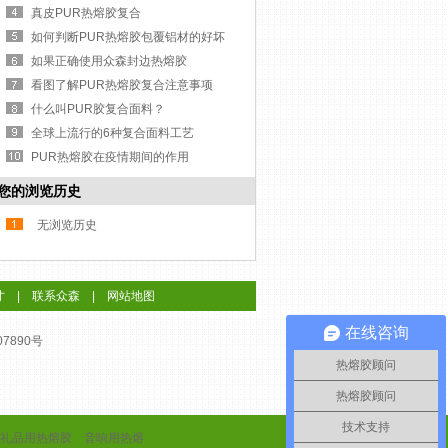
真皮PUR热熔胶复合
如何判断PUR热熔胶包覆铝材的好坏
如果正确使用众森封边热熔胶
看图了解PUR热熔胶复合注意事项
什么叫PUR胶复合面料？
全球上流行的6种复合面料工艺
PUR热熔胶在疫情期间的作用
您的浏览历史
无浏览历史
才
|
联系众森
|
网站地图
在线咨询
07890号
热熔胶顾问
热熔胶顾问
技术支持
礼品用热熔胶
音响用热熔