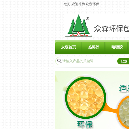
您好,欢迎来到众森环保！
众森首页
热熔胶
啫喱胶
联系众森