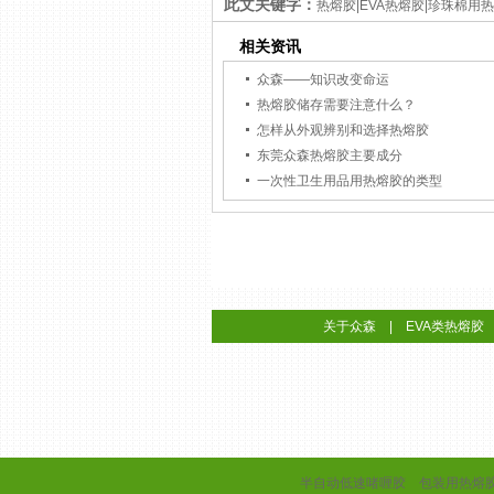
此文关键字：
热熔胶|EVA热熔胶|珍珠棉用
相关资讯
众森——知识改变命运
热熔胶储存需要注意什么？
怎样从外观辨别和选择热熔胶
东莞众森热熔胶主要成分
一次性卫生用品用热熔胶的类型
关于众森
|
EVA类热熔胶
半自动低速啫喱胶
包装用热熔