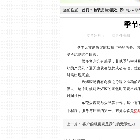
当前位置：
首页
»
包装用热熔胶知识中心
»
季
季节
文章出处：
网责任编辑：
冬季尤其是热熔胶质量严格的考验。
要考虑到这个因素。
很多客户会有感受，其他季节中使用
好的产品到了夏天也就会脱胶或者渗油、拉
时候出现问题。
热熔胶是否有冬夏之分呢？准确的说
很大，这个时候对热熔胶的固化时间要求就
时间延长。
东莞众森现与众品牌合作，其中有不
个程序，服务与质量的第一。东莞众森是
热
上一篇：
客户的满意就是我们的无限动力