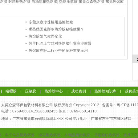
热熔胶|封箱用热熔胶|自动封箱热熔胶| 热熔压敏胶|东莞众森热熔胶|东莞热熔胶
东莞众森珍珠棉用热熔胶粒
哪些些因素影响热熔胶粘接效果？
热熔胶随气候而变化
阿里巴巴上市对对热熔胶行业商业前景
热熔胶在轻工行业中的多种重要应用
|
啫喱胶
|
压敏胶
|
热熔胶中心
|
成功案例
|
热熔胶知识库
|
诚聘英
东莞众森环保包装材料有限公司 版权所有@ Copyright 2012 备案号：
粤ICP备111
电话：0769-86014158/86382455 传真：0769-86014118
地址：广东省东莞市石碣镇新城工业区 公司展厅地址：广东省东莞市东城区峡口
胶
电子电器用热熔胶
滤芯用热熔胶
木制品用热熔胶
书籍装订热熔胶
玩具工艺