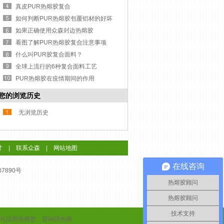
真皮PUR热熔胶复合
如何判断PUR热熔胶包覆铝材的好坏
如果正确使用众森封边热熔胶
看图了解PUR热熔胶复合注意事项
什么叫PUR胶复合面料？
全球上流行的6种复合面料工艺
PUR热熔胶在疫情期间的作用
您的浏览历史
无浏览历史
才
|
联系众森
|
网站地图
在线咨询
07890号
热熔胶顾问
热熔胶顾问
技术支持
礼品用热熔胶
音响用热熔