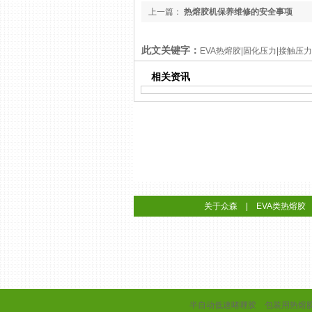
上一篇：
热熔胶机保养维修的安全事项
此文关键字：
EVA热熔胶|固化压力|接触压力|均
相关资讯
关于众森
|
EVA类热熔胶
半自动低速啫喱胶
包装用热熔