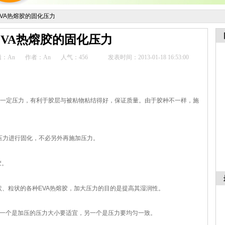
VA热熔胶的固化压力
EVA热熔胶的固化压力
：An
作者：An
人气：
456
发表时间：2013-01-18 16:53:00
一定压力，有利于胶层与被粘物粘结得好，保证质量。由于胶种不一样，施
压力进行固化，不必另外再施加压力。
胶。
、管状、粒状的各种EVA热熔胶，加大压力的目的是提高其湿润性。
一个是加压的压力大小要适宜，另一个是压力要均匀一致。