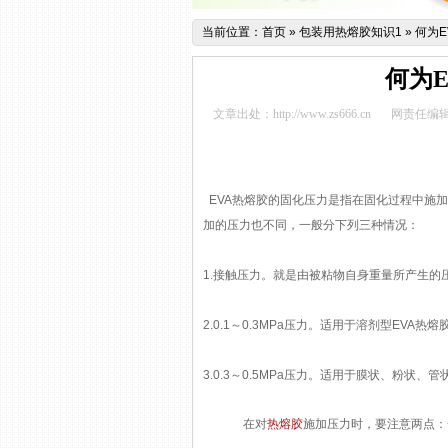
当前位置：
首页
»
包装用热熔胶知识1
»
何为E
何为
文章出处：http://www.zs666.cn
网责任编辑
EVA热熔胶
的固化压力是指在固化过程中施加
加的压力也不同，一般分下列三种情况：
1.接触压力。就是由被粘物自身重量所产生的
2.0.1～0.3MPa压力。适用于溶剂型EVA热熔
3.0.3～0.5MPa压力。适用于膜状、粉状
在对
热熔胶
施加压力时，要注意两点：