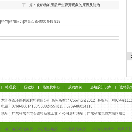
下一篇：
被粘物加压后产生弹开现象的原因及防治
匀|施加压力|东莞众森4000 949 818
|
啫喱胶
|
压敏胶
|
热熔胶中心
|
成功案例
|
热熔胶知识库
|
诚聘英
东莞众森环保包装材料有限公司 版权所有@ Copyright 2012 备案号：
粤ICP备111
电话：0769-86014158/86382455 传真：0769-86014118
地址：广东省东莞市石碣镇新城工业区 公司展厅地址：广东省东莞市东城区峡口
胶
电子电器用热熔胶
滤芯用热熔胶
木制品用热熔胶
书籍装订热熔胶
玩具工艺