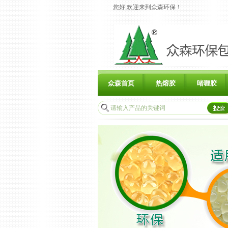
您好,欢迎来到众森环保！
众森首页
热熔胶
啫喱胶
联系众森