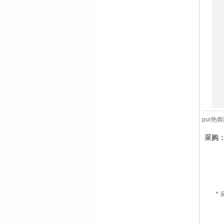
pur热
采购：
*