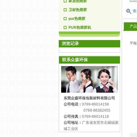
家居热熔胶
卫材热熔胶
查
pur热熔胶
产品
PUR热熔胶机
浏览记录
平板
联系众森环保
东莞众森环保包装材料有限公司
公司电话：
0769-86014158
0769-86382455
公司传真：
0769-86014118
公司地址：
广东省东莞市石碣镇新
城工业区