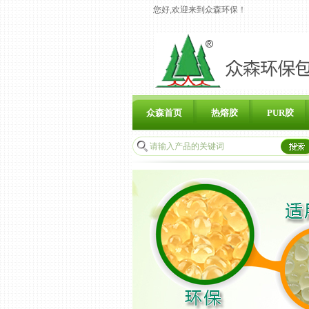
您好,欢迎来到众森环保！
众森首页
热熔胶
PUR胶
联系众森