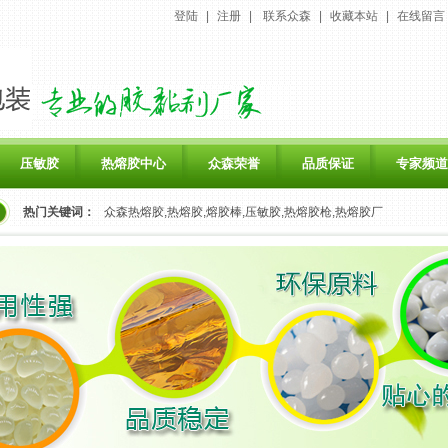
登陆
|
注册
|
联系众森
|
收藏本站
|
在线留言
压敏胶
热熔胶中心
众森荣誉
品质保证
专家频道
热门关键词：
众森热熔胶,热熔胶,熔胶棒,压敏胶,热熔胶枪,热熔胶厂