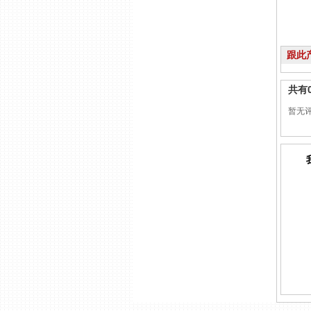
跟此
共有
暂无