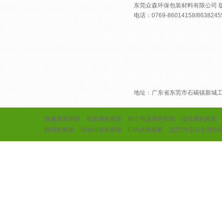
东莞众森环保包装材料有限公司 版权所
电话：0769-86014158/8638245
地址：广东省东莞市石碣镇新城
快递袋热熔胶
包装用热熔胶
电子电器用热熔胶
滤芯用热熔胶
棉用热熔胶
自动封箱热熔胶
EVA类热熔胶
滤芯/汽车行业用热