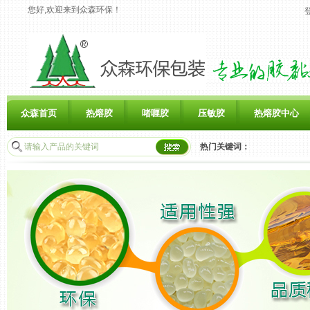
您好,欢迎来到众森环保！
众森首页
热熔胶
啫喱胶
压敏胶
热熔胶中心
热门关键词：
联系众森