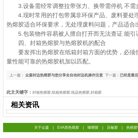
3.设备需经常调整拉带张力、换带需停机 不需
4.现时常用的打包带属非环保产品、废料要处
热熔胶适合环保要求，无处理废料问题，产品适合
5.包装物件容易被人擅自打开而无法查证 能引
四、封箱热熔胶与热熔胶机的配合
要发挥出热熔胶在纸箱封箱方面的优势，必须使
量性能可靠的热熔胶机加以匹配。
上一篇：
众森封边热熔胶与您分享全自动封边机操作注意
下一篇：
已经是最
事项
此文关键字：
封箱热熔胶,纸箱热熔胶,纸品热熔胶,封箱胶
相关资讯
关于众森
|
EVA类热熔胶
|
啫喱胶
|
压敏胶
|
热熔胶